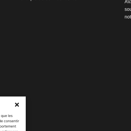
AV
sou
not
s que les
de consentir
mportement