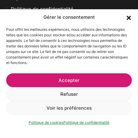
Politique de confidentialité
Gérer le consentement
Pour offrir les meilleures expériences, nous utilisons des technologies
Heures d’ouverture
telles que les cookies pour stocker et/ou accéder aux informations des
appareils. Le fait de consentir à ces technologies nous permettra de
traiter des données telles que le comportement de navigation ou les ID
Lun - Ven
uniques sur ce site. Le fait de ne pas consentir ou de retirer son
consentement peut avoir un effet négatif sur certaines caractéristiques
8h à 17h
et fonctions.
Sam - Dim
Fermé
Accepter
Refuser
VISITE SUR RENDEZ-VOUS SEULEMENT, VOUS
DEVEZ TOUJOURS NOUS APPELER AVANT DE VOUS
Voir les préférences
DÉPLACER. Nous sommes souvent sur les terrains de
nos clients plutôt qu'à notre bureau.
Politique de cookies
Politique de confidentialité