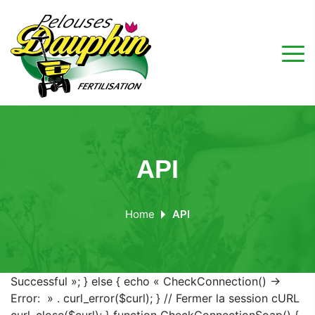
API
Home
API
Successful »; } else { echo « CheckConnection() ->
Error: » . curl_error($curl); } // Fermer la session cURL
curl_close($curl); } function CheckConnectionSoap() {