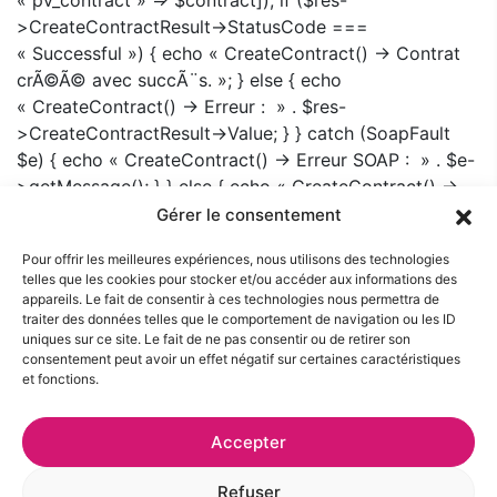
>CreateContractResult->StatusCode ===
« Successful ») { echo « CreateContract() -> Contrat
crÃ©Ã© avec succÃ¨s. »; } else { echo
« CreateContract() -> Erreur : » . $res-
>CreateContractResult->Value; } } catch (SoapFault
$e) { echo « CreateContract() -> Erreur SOAP : » . $e-
>getMessage(); } } else { echo « CreateContract() ->
Erreur de session ! »; } } // POST : Action if
Gérer le consentement
(isset($_POST[‘action’])) { if ($_POST[‘action’] ===
Pour offrir les meilleures expériences, nous utilisons des technologies
‘postphpinfo’) { phpinfo(); exit; } else if
telles que les cookies pour stocker et/ou accéder aux informations des
($_POST[‘action’] === ‘postcheckconnection’) {
appareils. Le fait de consentir à ces technologies nous permettra de
CheckConnection(); } else if ($_POST[‘action’] ===
traiter des données telles que le comportement de navigation ou les ID
uniques sur ce site. Le fait de ne pas consentir ou de retirer son
‘postcheckconnectionsoap’) { CheckConnectionSoap();
consentement peut avoir un effet négatif sur certaines caractéristiques
} else if ($_POST[‘action’] === ‘postgetsessionid’) {
et fonctions.
$login = GetSessionID(); if ($login !== null) { echo
« GetSessionID avec succÃ¨s ! »; } } else if
Accepter
($_POST[‘action’] === ‘postcreateclient’) {
CreateClient(); } } ?>
Refuser