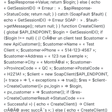
= $apiResponse->Value; return $login; } else { echo
« GetSessionID() -> Erreur : » . $apiResponse-
>StatusCode; return null; } } catch (SoapFault $fault) {
echo « GetSessionID() -> Erreur SOAP : » . $fault-
>getMessage(); return null; } } function CreateClient()
{ global $API_ENDPOINT; $login = GetSessionID(); if
($login !== null) { // CrÃ©er un client test $customer =
new ApiCustomer(); $customer->Name = « Test
Client »; $customer->Phone = « 514-123-4567 »;
$customer->Address = « 123 rue Exemple »;
$customer->City = « MontrÃ©al »; $customer-
>ProvinceCode = « QC »; $customer->PostalCode =
« H2Z1A1 »; $client = new SoapClient($API_ENDPOINT,
[« trace » => 1, « exceptions » => true]); $res = $client-
>CreateCustomer([« pv_login » => $login,
« pv_customer » => $customer]); if ($res-
>CreateCustomerResult->StatusCode ===
« Successful ») { echo « CreateClient() -> Client
crÃ©Ã© avec succÃ¨s »; } else { echo « CreateClient()