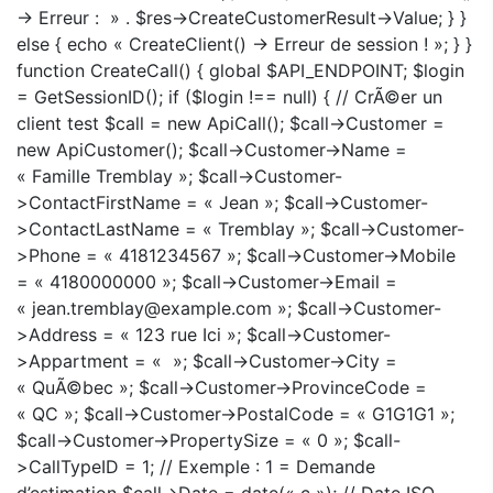
-> Erreur : » . $res->CreateCustomerResult->Value; } }
else { echo « CreateClient() -> Erreur de session ! »; } }
function CreateCall() { global $API_ENDPOINT; $login
= GetSessionID(); if ($login !== null) { // CrÃ©er un
client test $call = new ApiCall(); $call->Customer =
new ApiCustomer(); $call->Customer->Name =
« Famille Tremblay »; $call->Customer-
>ContactFirstName = « Jean »; $call->Customer-
>ContactLastName = « Tremblay »; $call->Customer-
>Phone = « 4181234567 »; $call->Customer->Mobile
= « 4180000000 »; $call->Customer->Email =
« jean.tremblay@example.com »; $call->Customer-
>Address = « 123 rue Ici »; $call->Customer-
>Appartment = « »; $call->Customer->City =
« QuÃ©bec »; $call->Customer->ProvinceCode =
« QC »; $call->Customer->PostalCode = « G1G1G1 »;
$call->Customer->PropertySize = « 0 »; $call-
>CallTypeID = 1; // Exemple : 1 = Demande
d’estimation $call->Date = date(« c »); // Date ISO