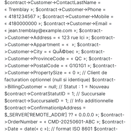
$contract->Customer->ContactLastName =
« Tremblay »; $contract->Customer->Phone =
« 4181234567 »; $contract->Customer->Mobile =
« 4180000000 »; $contract->Customer->Email =
« jean.tremblay@example.com »; $contract-
>Customer->Address = « 123 rue Ici »; $contract-
>Customer->Appartment = « »; $contract-
>Customer->City = « QuÃ©bec »; $contract-
>Customer->ProvinceCode = « QC »; $contract-
>Customer->PostalCode = « G1G1G1 »; $contract-
>Customer->PropertySize = « 0 »; // Client de
facturation optionnel (null si identique) $contract-
>BillingCustomer = null; // Statut : 1 = Nouveau
$contract->ContratStatutID = 1; // Succursale
$contract->SuccursaleID = 1; // Info additionnelle
$contract->ConfirmationIpAddress =
$_SERVER[‘REMOTE_ADDR’] ?? « 0.0.0.0 »; $contract-
>OrderNumber = « CMD-20250601-ABC »; $contract-
>Date = date(« c »); // format ISO 8601 $contract-