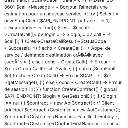
8601 $call->Message = « Bonjour, j’aimerais une
estimation pour un nouveau service. »; try { $client =
new SoapClient($API_ENDPOINT, [« trace » => 1,
« exceptions » => true]); $res = $client-
>CreateCall([« pv_login » => $login, « pv_call » =>
$call]); if ($res->CreateCallResult->StatusCode ===
« Successful ») { echo « CreateCall() -> Appel de
service / demande d’estimation crÃ©Ã© avec
succÃ¨s »; } else { echo « CreateCall() -> Erreur : » .
$res->CreateCallResult->Value; } } catch (SoapFault
$e) { echo « CreateCall() -> Erreur SOAP : » . $e-
>getMessage(); } } else { echo « CreateCall() -> Erreur
de session ! »; } } function CreateContract() { global
$API_ENDPOINT; $login = GetSessionID(); if ($login
!== null) { $contract = new ApiContract(); // Client
principal $contract->Customer = new ApiCustomer();
$contract->Customer->Name = « Famille Tremblay »;
$contract->Customer->ContactFirstName = « Jean »;