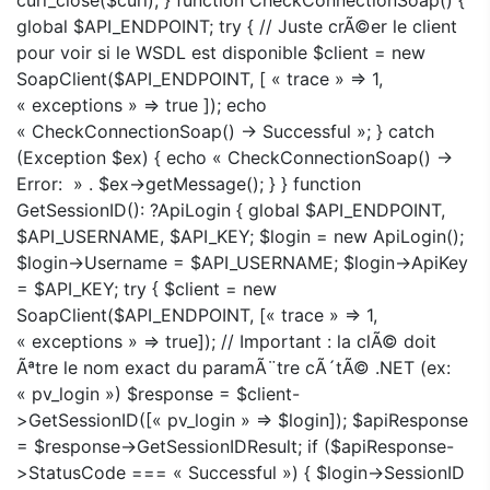
global $API_ENDPOINT; try { // Juste crÃ©er le client
pour voir si le WSDL est disponible $client = new
SoapClient($API_ENDPOINT, [ « trace » => 1,
« exceptions » => true ]); echo
« CheckConnectionSoap() -> Successful »; } catch
(Exception $ex) { echo « CheckConnectionSoap() ->
Error: » . $ex->getMessage(); } } function
GetSessionID(): ?ApiLogin { global $API_ENDPOINT,
$API_USERNAME, $API_KEY; $login = new ApiLogin();
$login->Username = $API_USERNAME; $login->ApiKey
= $API_KEY; try { $client = new
SoapClient($API_ENDPOINT, [« trace » => 1,
« exceptions » => true]); // Important : la clÃ© doit
Ãªtre le nom exact du paramÃ¨tre cÃ´tÃ© .NET (ex:
« pv_login ») $response = $client-
>GetSessionID([« pv_login » => $login]); $apiResponse
= $response->GetSessionIDResult; if ($apiResponse-
>StatusCode === « Successful ») { $login->SessionID