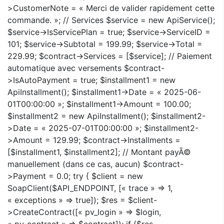
>CustomerNote = « Merci de valider rapidement cette
commande. »; // Services $service = new ApiService();
$service->IsServicePlan = true; $service->ServiceID =
101; $service->Subtotal = 199.99; $service->Total =
229.99; $contract->Services = [$service]; // Paiement
automatique avec versements $contract-
>IsAutoPayment = true; $installment1 = new
ApiInstallment(); $installment1->Date = « 2025-06-
01T00:00:00 »; $installment1->Amount = 100.00;
$installment2 = new ApiInstallment(); $installment2-
>Date = « 2025-07-01T00:00:00 »; $installment2-
>Amount = 129.99; $contract->Installments =
[$installment1, $installment2]; // Montant payÃ©
manuellement (dans ce cas, aucun) $contract-
>Payment = 0.0; try { $client = new
SoapClient($API_ENDPOINT, [« trace » => 1,
« exceptions » => true]); $res = $client-
>CreateContract([« pv_login » => $login,
« pv_contract » => $contract]); if ($res-